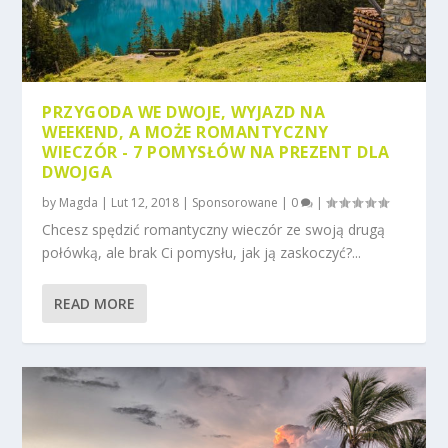
PRZYGODA WE DWOJE, WYJAZD NA
WEEKEND, A MOŻE ROMANTYCZNY
WIECZÓR - 7 POMYSŁÓW NA PREZENT DLA
DWOJGA
by
Magda
|
Lut 12, 2018
|
Sponsorowane
|
0
|
Chcesz spędzić romantyczny wieczór ze swoją drugą
połówką, ale brak Ci pomysłu, jak ją zaskoczyć?...
READ MORE