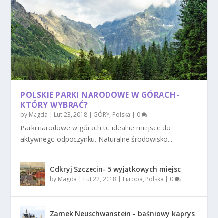
POLSKIE PARKI NARODOWE W GÓRACH-
KTÓRY WYBRAĆ?
by
Magda
|
Lut 23, 2018
|
GÓRY
,
Polska
|
0
Parki narodowe w górach to idealne miejsce do
aktywnego odpoczynku. Naturalne środowisko...
Odkryj Szczecin- 5 wyjątkowych miejsc
by
Magda
|
Lut 22, 2018
|
Europa
,
Polska
|
0
Zamek Neuschwanstein - baśniowy kaprys