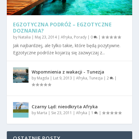
EGZOTYCZNA PODRÓŻ – EGZOTYCZNE
DOZNANIA?
by
Natalia
|
Maj 23, 2014
|
Afryka
,
Porady
|
0
|
Jak najbardziej, ale tylko takie, które będą pozytywne.
Egzotyczne podróże kojarzą się zazwyczaj z...
Wspomnienia z wakacji - Tunezja
by
Magda
|
Lut 9, 2013
|
Afryka
,
Tunezja
|
2
|
Czarny Ląd: nieodkryta Afryka
by
Marta
|
Sie 23, 2011
|
Afryka
|
1
|
OSTATNIE POSTY