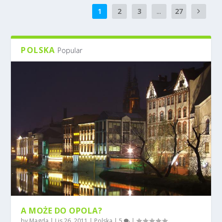
1
2
3
...
27
POLSKA
Popular
A MOŻE DO OPOLA?
by
Magda
|
Lis 26, 2011
|
Polska
|
5
|