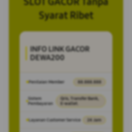
SLOT GACOR Tanpa
Syarat Ribet
INFO LINK GACOR
DEWA200
Penilaian Member
88.888.888
Sistem
Qris, Transfer Bank,
Pembayaran
E-wallet.
Layanan Customer Service
24 Jam