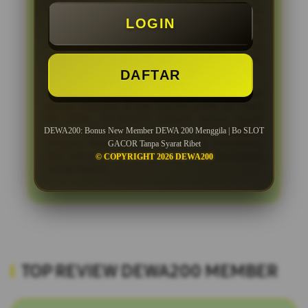
modern yang diperbarui secara berkala
untuk menjaga data pengguna serta
LOGIN
kestabilan sistem. Layanan yang responsif
juga menjadi nilai tambah, sehingga setiap
aktivitas bermain terasa lebih aman, lancar,
dan terkontrol.
DAFTAR
Bagi Anda yang ingin
daftar situs slot gacor
server Thailand & link Slot88 resmi no 1 hari
ini 2026
, DEWA200 adalah solusi tepat
untuk menikmati permainan
slot thailand
DEWA200: Bonus New Member DEWA 200 Menggila | Bo SLOT
dengan akses praktis, performa maksimal,
GACOR Tanpa Syarat Ribet
dan peluang menang yang lebih konsisten
© COPYRIGHT 2026 DEWA200
setiap waktu.
TOP REVIEW DEWA200 MEMBER