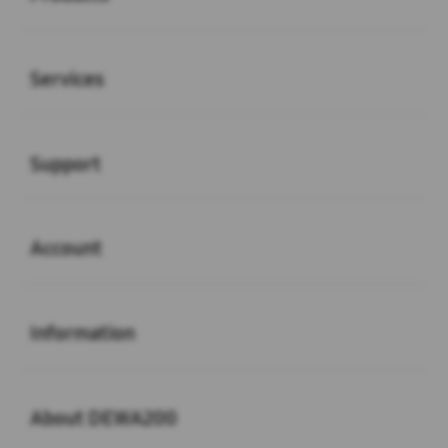
Buka
Services
Buka
Support
Buka
Account
Buka
Information
Buka
About DEWA200