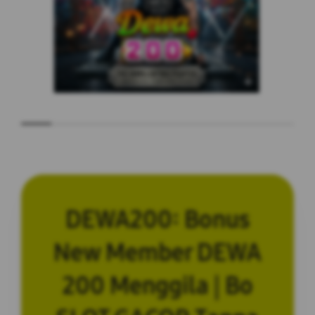
DEWA200: Bonus
New Member DEWA
200 Menggila | Bo