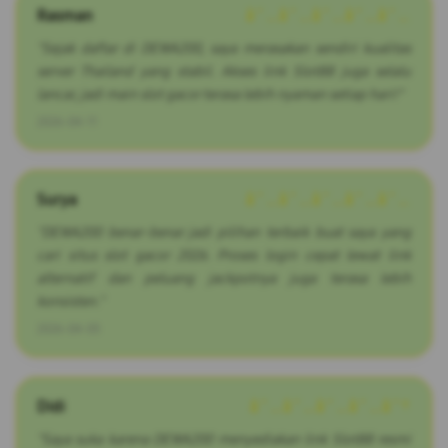
Rasman
â˜…â˜…â˜…â˜…â˜…
"Sejak daftar di DEWA200, saya merasakan sendiri kualitas
server Thailand yang stabil. Akses link Slot88 juga selalu
lancar, jadi main slot gacor terasa lebih nyaman setiap hari!"
2026-04-11
Surya
â˜…â˜…â˜…â˜…â˜…
"DEWA200 benar-benar jadi pilihan terbaik buat saya yang
cari situs slot gacor 2026. Proses login cepat lewat link
alternatif dan peluang jackpotnya juga terasa lebih
konsisten."
2026-04-05
Didi
â˜…â˜…â˜…â˜…â˜†
"Saya suka karena DEWA200 menyediakan link Slot88 resmi