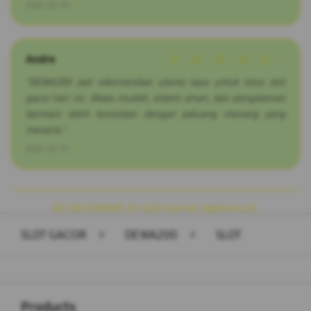
2026-03-10
Andre
â˜…â˜…â˜…â˜…â˜…
"DEWA200 jadi rekomendasi utama saya untuk situs slot
gacor hari ini. Akses mudah, sistem aman, dan pengalaman
bermain lebih konsisten dengan peluang menang yang
menarik."
2026-03-15
Â© 2026 DEWA200. All rights reserved | Ngelemon yuk.
SLOT GACOR
>
DEWA200
>
SLOT
Buka
Footer Navigation
Products