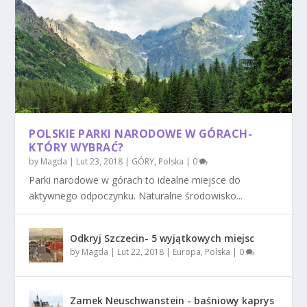
POLSKIE PARKI NARODOWE W GÓRACH-
KTÓRY WYBRAĆ?
by
Magda
|
Lut 23, 2018
|
GÓRY
,
Polska
|
0
Parki narodowe w górach to idealne miejsce do
aktywnego odpoczynku. Naturalne środowisko...
Odkryj Szczecin- 5 wyjątkowych miejsc
by
Magda
|
Lut 22, 2018
|
Europa
,
Polska
|
0
Zamek Neuschwanstein - baśniowy kaprys