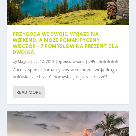
PRZYGODA WE DWOJE, WYJAZD NA
WEEKEND, A MOŻE ROMANTYCZNY
WIECZÓR - 7 POMYSŁÓW NA PREZENT DLA
DWOJGA
by
Magda
|
Lut 12, 2018
|
Sponsorowane
|
0
|
Chcesz spędzić romantyczny wieczór ze swoją drugą
połówką, ale brak Ci pomysłu, jak ją zaskoczyć?...
READ MORE