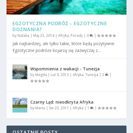
EGZOTYCZNA PODRÓŻ – EGZOTYCZNE
DOZNANIA?
by
Natalia
|
Maj 23, 2014
|
Afryka
,
Porady
|
0
|
Jak najbardziej, ale tylko takie, które będą pozytywne.
Egzotyczne podróże kojarzą się zazwyczaj z...
Wspomnienia z wakacji - Tunezja
by
Magda
|
Lut 9, 2013
|
Afryka
,
Tunezja
|
2
|
Czarny Ląd: nieodkryta Afryka
by
Marta
|
Sie 23, 2011
|
Afryka
|
1
|
OSTATNIE POSTY