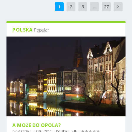
1
2
3
...
27
POLSKA
Popular
A MOŻE DO OPOLA?
by
Magda
|
Lis 26, 2011
|
Polska
|
5
|