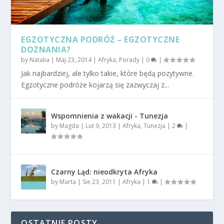
EGZOTYCZNA PODRÓŻ – EGZOTYCZNE
DOZNANIA?
by
Natalia
|
Maj 23, 2014
|
Afryka
,
Porady
|
0
|
Jak najbardziej, ale tylko takie, które będą pozytywne.
Egzotyczne podróże kojarzą się zazwyczaj z...
Wspomnienia z wakacji - Tunezja
by
Magda
|
Lut 9, 2013
|
Afryka
,
Tunezja
|
2
|
Czarny Ląd: nieodkryta Afryka
by
Marta
|
Sie 23, 2011
|
Afryka
|
1
|
OSTATNIE POSTY