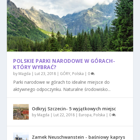
POLSKIE PARKI NARODOWE W GÓRACH-
KTÓRY WYBRAĆ?
by
Magda
|
Lut 23, 2018
|
GÓRY
,
Polska
|
0
Parki narodowe w górach to idealne miejsce do
aktywnego odpoczynku. Naturalne środowisko...
Odkryj Szczecin- 5 wyjątkowych miejsc
by
Magda
|
Lut 22, 2018
|
Europa
,
Polska
|
0
Zamek Neuschwanstein - baśniowy kaprys