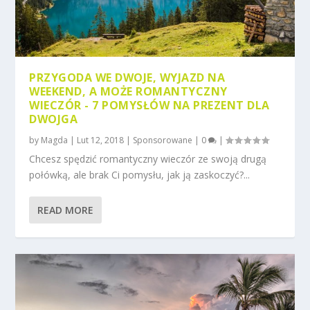
PRZYGODA WE DWOJE, WYJAZD NA
WEEKEND, A MOŻE ROMANTYCZNY
WIECZÓR - 7 POMYSŁÓW NA PREZENT DLA
DWOJGA
by
Magda
|
Lut 12, 2018
|
Sponsorowane
|
0
|
Chcesz spędzić romantyczny wieczór ze swoją drugą
połówką, ale brak Ci pomysłu, jak ją zaskoczyć?...
READ MORE