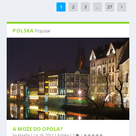
1
2
3
...
27
POLSKA
Popular
A MOŻE DO OPOLA?
by
Magda
|
Lis 26, 2011
|
Polska
|
5
|