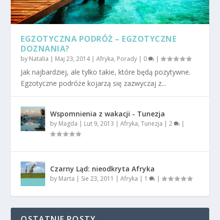
EGZOTYCZNA PODRÓŻ – EGZOTYCZNE
DOZNANIA?
by
Natalia
|
Maj 23, 2014
|
Afryka
,
Porady
|
0
|
Jak najbardziej, ale tylko takie, które będą pozytywne.
Egzotyczne podróże kojarzą się zazwyczaj z...
Wspomnienia z wakacji - Tunezja
by
Magda
|
Lut 9, 2013
|
Afryka
,
Tunezja
|
2
|
Czarny Ląd: nieodkryta Afryka
by
Marta
|
Sie 23, 2011
|
Afryka
|
1
|
OSTATNIE POSTY