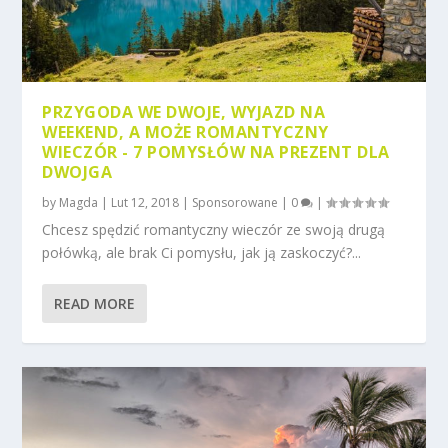
PRZYGODA WE DWOJE, WYJAZD NA
WEEKEND, A MOŻE ROMANTYCZNY
WIECZÓR - 7 POMYSŁÓW NA PREZENT DLA
DWOJGA
by
Magda
|
Lut 12, 2018
|
Sponsorowane
|
0
|
Chcesz spędzić romantyczny wieczór ze swoją drugą
połówką, ale brak Ci pomysłu, jak ją zaskoczyć?...
READ MORE