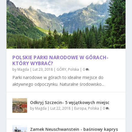
POLSKIE PARKI NARODOWE W GÓRACH-
KTÓRY WYBRAĆ?
by
Magda
|
Lut 23, 2018
|
GÓRY
,
Polska
|
0
Parki narodowe w górach to idealne miejsce do
aktywnego odpoczynku. Naturalne środowisko...
Odkryj Szczecin- 5 wyjątkowych miejsc
by
Magda
|
Lut 22, 2018
|
Europa
,
Polska
|
0
Zamek Neuschwanstein - baśniowy kaprys