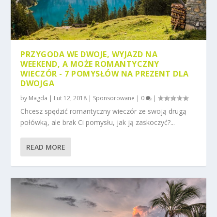
PRZYGODA WE DWOJE, WYJAZD NA
WEEKEND, A MOŻE ROMANTYCZNY
WIECZÓR - 7 POMYSŁÓW NA PREZENT DLA
DWOJGA
by
Magda
|
Lut 12, 2018
|
Sponsorowane
|
0
|
Chcesz spędzić romantyczny wieczór ze swoją drugą
połówką, ale brak Ci pomysłu, jak ją zaskoczyć?...
READ MORE