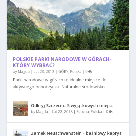
POLSKIE PARKI NARODOWE W GÓRACH-
KTÓRY WYBRAĆ?
by
Magda
|
Lut 23, 2018
|
GÓRY
,
Polska
|
0
Parki narodowe w górach to idealne miejsce do
aktywnego odpoczynku. Naturalne środowisko...
Odkryj Szczecin- 5 wyjątkowych miejsc
by
Magda
|
Lut 22, 2018
|
Europa
,
Polska
|
0
Zamek Neuschwanstein - baśniowy kaprys