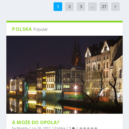
1
2
3
...
27
POLSKA
Popular
A MOŻE DO OPOLA?
by
Magda
|
Lis 26, 2011
|
Polska
|
5
|