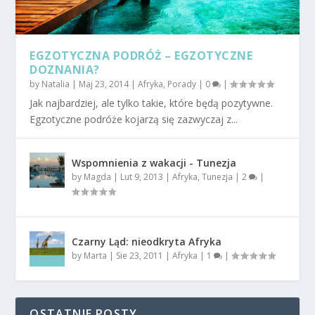
EGZOTYCZNA PODRÓŻ – EGZOTYCZNE
DOZNANIA?
by
Natalia
|
Maj 23, 2014
|
Afryka
,
Porady
|
0
|
Jak najbardziej, ale tylko takie, które będą pozytywne.
Egzotyczne podróże kojarzą się zazwyczaj z...
Wspomnienia z wakacji - Tunezja
by
Magda
|
Lut 9, 2013
|
Afryka
,
Tunezja
|
2
|
Czarny Ląd: nieodkryta Afryka
by
Marta
|
Sie 23, 2011
|
Afryka
|
1
|
OSTATNIE POSTY