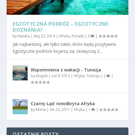
EGZOTYCZNA PODRÓŻ – EGZOTYCZNE
DOZNANIA?
by
Natalia
|
Maj 23, 2014
|
Afryka
,
Porady
|
0
|
Jak najbardziej, ale tylko takie, które będą pozytywne.
Egzotyczne podróże kojarzą się zazwyczaj z...
Wspomnienia z wakacji - Tunezja
by
Magda
|
Lut 9, 2013
|
Afryka
,
Tunezja
|
2
|
Czarny Ląd: nieodkryta Afryka
by
Marta
|
Sie 23, 2011
|
Afryka
|
1
|
OSTATNIE POSTY