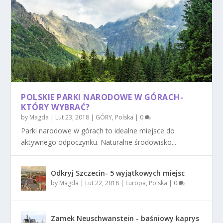
POLSKIE PARKI NARODOWE W GÓRACH-
KTÓRY WYBRAĆ?
by
Magda
|
Lut 23, 2018
|
GÓRY
,
Polska
|
0
Parki narodowe w górach to idealne miejsce do
aktywnego odpoczynku. Naturalne środowisko...
Odkryj Szczecin- 5 wyjątkowych miejsc
by
Magda
|
Lut 22, 2018
|
Europa
,
Polska
|
0
Zamek Neuschwanstein - baśniowy kaprys