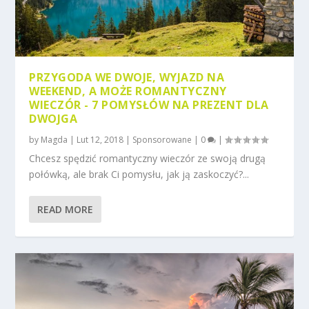
PRZYGODA WE DWOJE, WYJAZD NA
WEEKEND, A MOŻE ROMANTYCZNY
WIECZÓR - 7 POMYSŁÓW NA PREZENT DLA
DWOJGA
by
Magda
|
Lut 12, 2018
|
Sponsorowane
|
0
|
Chcesz spędzić romantyczny wieczór ze swoją drugą
połówką, ale brak Ci pomysłu, jak ją zaskoczyć?...
READ MORE