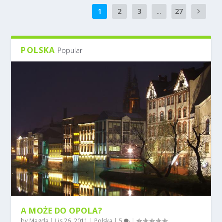
1
2
3
...
27
POLSKA
Popular
A MOŻE DO OPOLA?
by
Magda
|
Lis 26, 2011
|
Polska
|
5
|