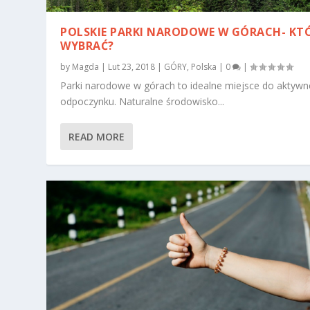
POLSKIE PARKI NARODOWE W GÓRACH- KT
WYBRAĆ?
by
Magda
|
Lut 23, 2018
|
GÓRY
,
Polska
|
0
|
Parki narodowe w górach to idealne miejsce do aktyw
odpoczynku. Naturalne środowisko...
READ MORE