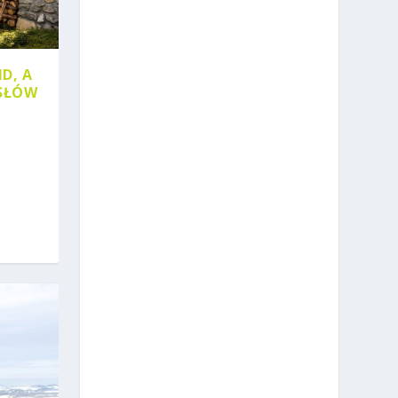
D, A
SŁÓW