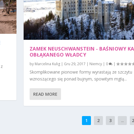
E
ZAMEK NEUSCHWANSTEIN - BAŚNIOWY K
|
OBŁĄKANEGO WŁADCY
by
Marcelina Kulig
|
Gru 29, 2017
|
Niemcy
|
0
|
 z
Skomplikowane pionowe formy wyrastają ze szczytu
wznoszącego się ponad bujnym, spowitym mgłą...
READ MORE
1
2
3
...