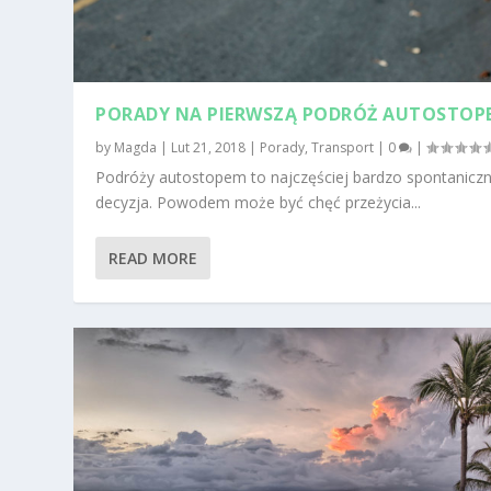
PORADY NA PIERWSZĄ PODRÓŻ AUTOSTOP
by
Magda
|
Lut 21, 2018
|
Porady
,
Transport
|
0
|
Podróży autostopem to najczęściej bardzo spontanicz
decyzja. Powodem może być chęć przeżycia...
READ MORE