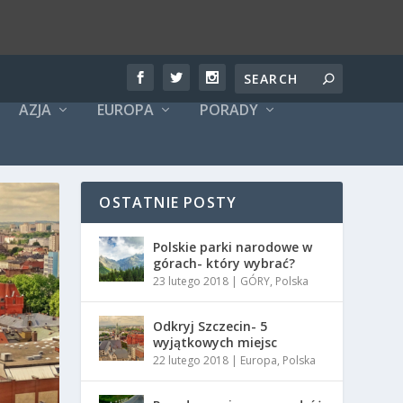
AZJA
EUROPA
PORADY
OSTATNIE POSTY
Polskie parki narodowe w
górach- który wybrać?
23 lutego 2018
|
GÓRY
,
Polska
Odkryj Szczecin- 5
wyjątkowych miejsc
22 lutego 2018
|
Europa
,
Polska