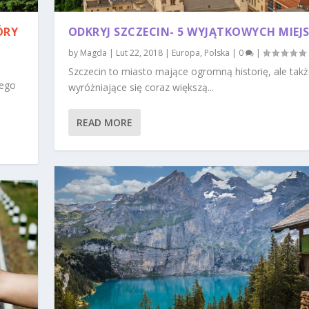
ÓRY
ODKRYJ SZCZECIN- 5 WYJĄTKOWYCH MIEJ
by
Magda
|
Lut 22, 2018
|
Europa
,
Polska
|
0
|
Szczecin to miasto mające ogromną historię, ale tak
nego
wyróżniające się coraz większą...
READ MORE