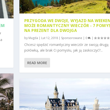
PRZYGODA WE DWOJE, WYJAZD NA WEEKEN
EM
MOŻE ROMANTYCZNY WIECZÓR - 7 POMY
NA PREZENT DLA DWOJGA
by
Magda
|
Lut 12, 2018
|
Sponsorowane
|
0
|
na
Chcesz spędzić romantyczny wieczór ze swoją drugą
połówką, ale brak Ci pomysłu, jak ją zaskoczyć?...
READ MORE