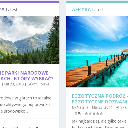
PA
AFRYKA
Latest
Latest
IE PARKI NARODOWE
ACH- KTÓRY WYBRAĆ?
a
|
Lut 23, 2018
|
GÓRY
,
Polska
|
EGZOTYCZNA PODRÓŻ 
arodowe w górach to idealne
EGZOTYCZNE DOZNANI
 do aktywnego odpoczynku.
by
Natalia
|
Maj 23, 2014
|
Afryka
,
e środowisko...
|
0
|
Jak najbardziej, ale tylko takie
będą pozytywne. Egzotyczne