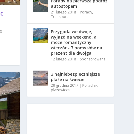
Porady na pierwszą podróż
autostopem
21 lutego 2018
|
Porady
,
SC
Transport
że
Przygoda we dwoje,
wyjazd na weekend, a
może romantyczny
wieczór - 7 pomysłów na
prezent dla dwojga
12 lutego 2018
|
Sponsorowane
3 najniebezpieczniejsze
plaże na świecie
29 grudnia 2017
|
Poradnik
plażowicza