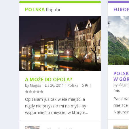
POLSKA
EURO
Popular
POLSK
W GÓR
A MOŻE DO OPOLA?
by
Magd
by
Magda
|
Lis 26, 2011
|
Polska
|
5
|
0
Parki n
Opisałam już tak wiele miejsc, a
miejsce
nigdy nie przyszło mi na myśl, by
Naturaln
wspomnieć o mieście, w którym...